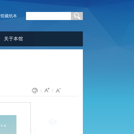
查馆藏纸本
关于本馆
|
|