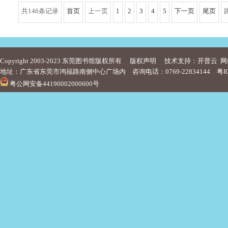
共146条记录
首页
上一页
1
2
3
4
5
下一页
尾页
Copyright 2003-2023 东莞图书馆版权所有
版权声明
技术支持：开普云
网
地址：广东省东莞市鸿福路南侧中心广场内 咨询电话：0769-22834144
粤I
粤公网安备44190002000600号