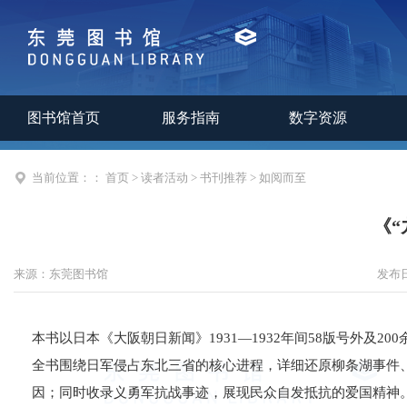
图书馆首页
服务指南
数字资源
当前位置：：
首页
>
读者活动
>
书刊推荐
>
如阅而至
《“
来源：
东莞图书馆
发布
本书以日本《大阪朝日新闻》1931—1932年间58版号外及
全书围绕日军侵占东北三省的核心进程，详细还原柳条湖事件、
因；同时收录义勇军抗战事迹，展现民众自发抵抗的爱国精神