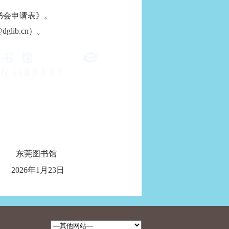
书会申请表》。
glib.cn
）。
东莞图书馆
2026
年
1
月
23
日