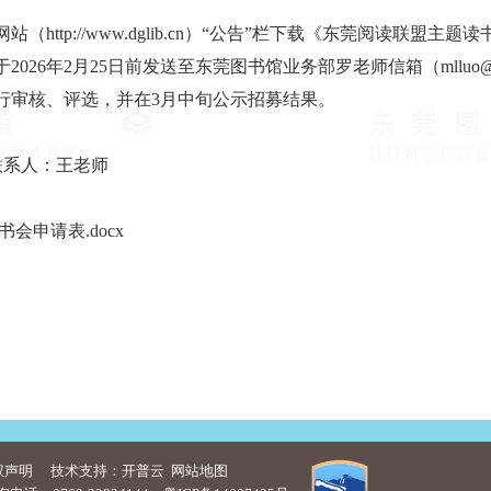
网站（
http://www.dglib.cn
）“公告”栏下载《东莞阅读联盟主题读
于
2026
年2
月25
日
前发送至东莞图书馆业务部罗
老师
信箱（mlluo@d
行审核、评选，并在
3
月中旬公示招募结果。
联系人：王老师
会申请表.docx
权声明
技术支持：开普云
网站地图