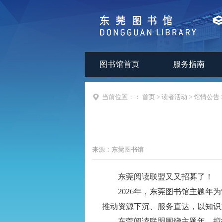
图书馆首页
服务指南
当前位置：：
首页
>
读者活动
>
馆情公告
来源：
东莞图书馆
东莞阅读联盟
又又招募了！
2026
年，东莞图书馆主题年为
推动资源下沉、服务直达，以知识
东莞阅读联盟围绕主题年，拟