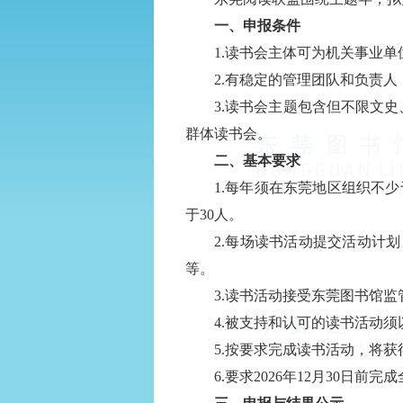
一、申报条件
1.
读书会主体可为机关事业单
2.
有稳定的管理团队和负责人
3.
读书会主题包含但不限文史
群体读书会。
二、基本要求
1.
每年须在东莞地区组织不少
于
30
人。
2
.
每场读书活动提交活动计划
等。
3
.
读书活动接受东莞图书馆监
4
.
被支持和认可的读书活动须
5
.
按要求完成读书活动，将获
6.
要求
2026
年
12
月
30
日前完成