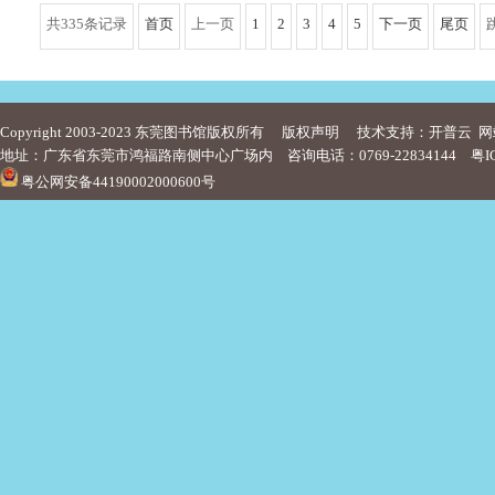
共335条记录
首页
上一页
1
2
3
4
5
下一页
尾页
Copyright 2003-2023 东莞图书馆版权所有
版权声明
技术支持：开普云
网
地址：广东省东莞市鸿福路南侧中心广场内 咨询电话：0769-22834144
粤I
粤公网安备44190002000600号