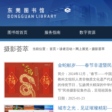
图书馆首页
服务指南
数字资源
摄影荟萃
当前位置：
首页
>
读者活动
>
网上展览
>
摄影荟萃
金蛇献岁——春节非遗暨民
简介：2024年12月，“春节——
教科文组织人类非物质文化遗产代
的传统节日，弘扬博大精深的中华传
节”民俗摄影征集作品，呈现祖国各..
日期：2025-01-23
城市之光，见证璀璨精彩—